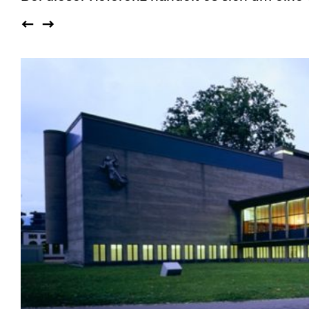
Saalbestuhlung
Imma
Klio
TRH
Sakralbauten
Lounge
Lyra
Lyra Szena
Matura
Miro
Moser
Plenum
Péclard
Safran
Select
Seley
Stapel