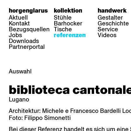
horgenglarus
kollektion
handwerk
Aktuell
Stühle
Gestalter
Kontakt
Barhocker
Geschichte
Bezugsquellen
Tische
Service
Jobs
Videos
referenzen
Downloads
Partnerportal
Auswahl
bereich
stühle
tisch
biblioteca cantonal
Gastronomie
Belair
Classic
Boq
Gesundheit
Diva
Dom
Ess.T
Lugano
Hotellerie
Einpunktstuhl
Epos
Lyra 
Industrie
Esposito
Forum l
Mi Ma
Architektur: Michele e Francesco Bardelli Lo
Institutionen
Forum ll
GA Stuhl
Poq
Foto: Filippo Simonetti
Kultur / Leben
GGW
Haefeli
RQ Li
Privatresidenz
Honett
Icon
Semp
Bei dieser Referenz handelt es sich um eine