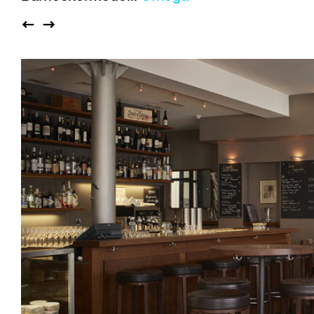
Saalbestuhlung
Imma
Klio
TRH
Sakralbauten
Lounge
Lyra
Lyra Szena
Matura
Miro
Moser
Plenum
Péclard
Safran
Select
Seley
Stapel