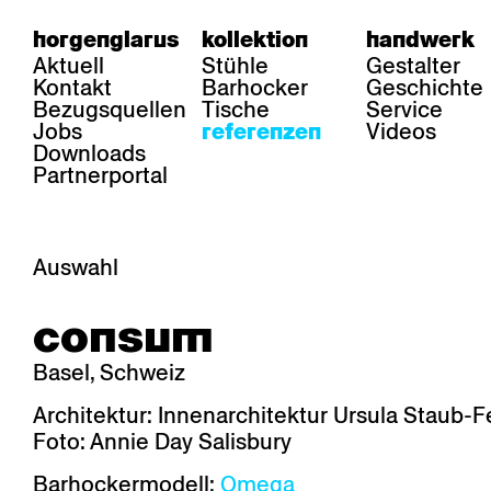
horgenglarus
kollektion
handwerk
Aktuell
Stühle
Gestalter
Kontakt
Barhocker
Geschichte
Bezugsquellen
Tische
Service
Jobs
Videos
referenzen
Downloads
Partnerportal
Auswahl
bereich
stühle
tisch
consum
Gastronomie
Belair
Classic
Boq
Gesundheit
Diva
Dom
Ess.T
Basel, Schweiz
Hotellerie
Einpunktstuhl
Epos
Lyra 
Industrie
Esposito
Forum l
Mi Ma
Architektur: Innenarchitektur Ursula Staub-F
Institutionen
Forum ll
GA Stuhl
Poq
Foto: Annie Day Salisbury
Kultur / Leben
GGW
Haefeli
RQ Li
Privatresidenz
Honett
Icon
Semp
Barhockermodell:
Omega