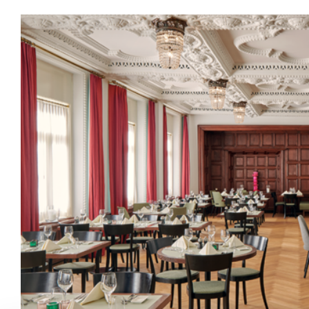
Saalbestuhlung
Imma
Klio
TRH
Sakralbauten
Lounge
Lyra
Lyra Szena
Matura
Miro
Moser
Plenum
Péclard
Safran
Select
Seley
Stapel