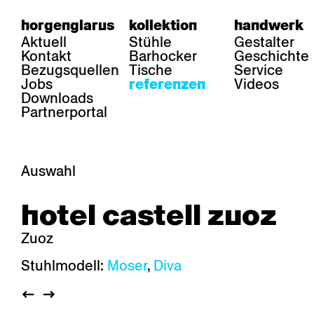
horgenglarus
kollektion
handwerk
Aktuell
Stühle
Gestalter
Kontakt
Barhocker
Geschichte
Bezugsquellen
Tische
Service
Jobs
Videos
referenzen
Downloads
Partnerportal
Auswahl
bereich
stühle
tisch
hotel castell zuoz
Gastronomie
Belair
Classic
Boq
Gesundheit
Diva
Dom
Ess.T
Zuoz
Hotellerie
Einpunktstuhl
Epos
Lyra 
Industrie
Esposito
Forum l
Mi Ma
Stuhlmodell:
Moser
,
Diva
Institutionen
Forum ll
GA Stuhl
Poq
Kultur / Leben
GGW
Haefeli
RQ Li
Privatresidenz
Honett
Icon
Semp