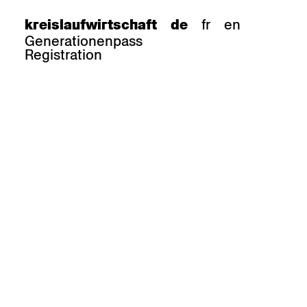
fr
en
kreislaufwirtschaft
de
Generationenpass
Registration
e
barhocker
Epoc
Classic
Honett
ee.Tisch
Gloria
Imma
Lyra
Lounge
Mi
Miro
Miro
ssiv
Mih
Omega
Select
Prova
ght
Savoy
er
Sigma