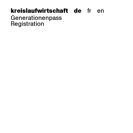
fr
en
kreislaufwirtschaft
de
Generationenpass
Registration
e
barhocker
Epoc
Classic
Honett
ee.Tisch
Gloria
Imma
Lyra
Lounge
Mi
Miro
Miro
ssiv
Mih
Omega
Select
Prova
ght
Savoy
er
Sigma