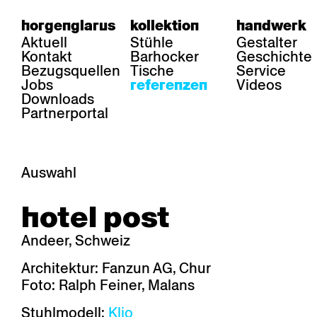
horgenglarus
kollektion
handwerk
Aktuell
Stühle
Gestalter
Kontakt
Barhocker
Geschichte
Bezugsquellen
Tische
Service
Jobs
Videos
referenzen
Downloads
Partnerportal
Auswahl
bereich
stühle
tisch
hotel post
Gastronomie
Belair
Classic
Boq
Gesundheit
Diva
Dom
Ess.T
Andeer, Schweiz
Hotellerie
Einpunktstuhl
Epos
Lyra 
Industrie
Esposito
Forum l
Mi Ma
Architektur: Fanzun AG, Chur
Institutionen
Forum ll
GA Stuhl
Poq
Foto: Ralph Feiner, Malans
Kultur / Leben
GGW
Haefeli
RQ Li
Privatresidenz
Honett
Icon
Semp
Stuhlmodell:
Klio