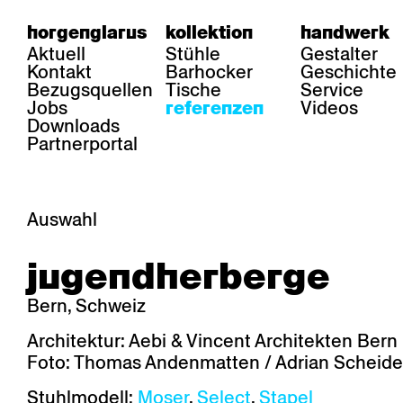
horgenglarus
kollektion
handwerk
Aktuell
Stühle
Gestalter
Kontakt
Barhocker
Geschichte
Bezugsquellen
Tische
Service
Jobs
Videos
referenzen
Downloads
Partnerportal
Auswahl
bereich
stühle
tisch
jugendherberge
Gastronomie
Belair
Classic
Boq
Gesundheit
Diva
Dom
Ess.T
Bern, Schweiz
Hotellerie
Einpunktstuhl
Epos
Lyra 
Industrie
Esposito
Forum l
Mi Ma
Architektur: Aebi & Vincent Architekten Bern
Institutionen
Forum ll
GA Stuhl
Poq
Foto: Thomas Andenmatten / Adrian Scheid
Kultur / Leben
GGW
Haefeli
RQ Li
Privatresidenz
Honett
Icon
Semp
Stuhlmodell:
Moser
,
Select
,
Stapel