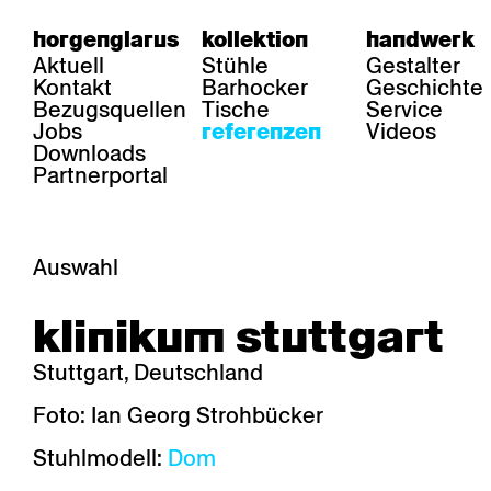
horgenglarus
kollektion
handwerk
Aktuell
Stühle
Gestalter
Kontakt
Barhocker
Geschichte
Bezugsquellen
Tische
Service
Jobs
Videos
referenzen
Downloads
Partnerportal
Auswahl
bereich
stühle
tisch
klinikum stuttgart
Gastronomie
Belair
Classic
Boq
Gesundheit
Diva
Dom
Ess.T
Stuttgart, Deutschland
Hotellerie
Einpunktstuhl
Epos
Lyra 
Industrie
Esposito
Forum l
Mi Ma
Foto: Ian Georg Strohbücker
Institutionen
Forum ll
GA Stuhl
Poq
Stuhlmodell:
Dom
Kultur / Leben
GGW
Haefeli
RQ Li
Privatresidenz
Honett
Icon
Semp