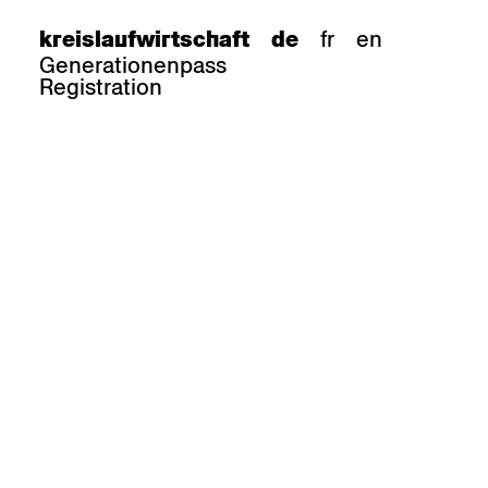
fr
en
kreislaufwirtschaft
de
Generationenpass
Registration
e
barhocker
Epoc
Classic
Honett
ee.Tisch
Gloria
Imma
Lyra
Lounge
Mi
Miro
Miro
ssiv
Mih
Omega
Select
Prova
ght
Savoy
er
Sigma