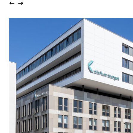
Saalbestuhlung
Imma
Klio
TRH
Sakralbauten
Lounge
Lyra
Lyra Szena
Matura
Miro
Moser
Plenum
Péclard
Safran
Select
Seley
Stapel