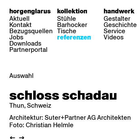
horgenglarus
kollektion
handwerk
Aktuell
Stühle
Gestalter
Kontakt
Barhocker
Geschichte
Bezugsquellen
Tische
Service
Jobs
Videos
referenzen
Downloads
Partnerportal
Auswahl
bereich
stühle
tisch
schloss schadau
Gastronomie
Belair
Classic
Boq
Gesundheit
Diva
Dom
Ess.T
Thun, Schweiz
Hotellerie
Einpunktstuhl
Epos
Lyra 
Industrie
Esposito
Forum l
Mi Ma
Architektur: Suter+Partner AG Architekten
Institutionen
Forum ll
GA Stuhl
Poq
Foto: Christian Helmle
Kultur / Leben
GGW
Haefeli
RQ Li
Privatresidenz
Honett
Icon
Semp