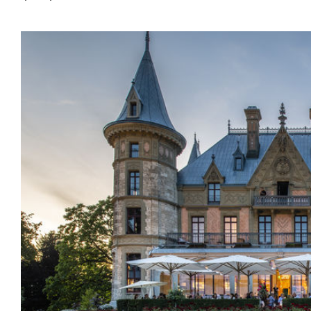
Saalbestuhlung
Imma
Klio
TRH
Sakralbauten
Lounge
Lyra
Lyra Szena
Matura
Miro
Moser
Plenum
Péclard
Safran
Select
Seley
Stapel