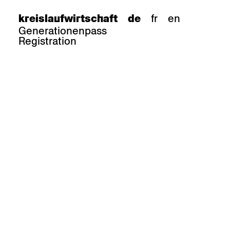
fr
en
kreislaufwirtschaft
de
Generationenpass
Registration
e
barhocker
Epoc
Classic
Honett
ee.Tisch
Gloria
Imma
Lyra
Lounge
Mi
Miro
Miro
ssiv
Mih
Omega
Select
Prova
ght
Savoy
er
Sigma