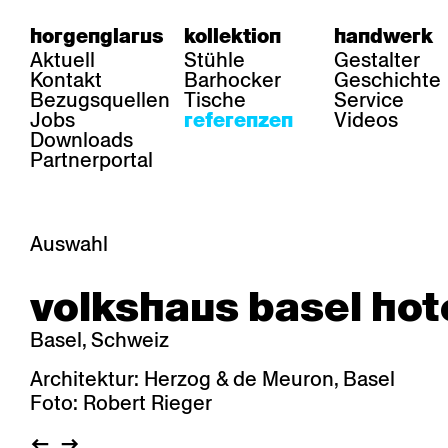
horgenglarus
kollektion
handwerk
Aktuell
Stühle
Gestalter
Kontakt
Barhocker
Geschichte
Bezugsquellen
Tische
Service
Jobs
Videos
referenzen
Downloads
Partnerportal
Auswahl
bereich
stühle
tisch
volkshaus basel hot
Gastronomie
Belair
Classic
Boq
Gesundheit
Diva
Dom
Ess.T
Basel, Schweiz
Hotellerie
Einpunktstuhl
Epos
Lyra 
Industrie
Esposito
Forum l
Mi Ma
Architektur: Herzog & de Meuron, Basel
Institutionen
Forum ll
GA Stuhl
Poq
Foto: Robert Rieger
Kultur / Leben
GGW
Haefeli
RQ Li
Privatresidenz
Honett
Icon
Semp