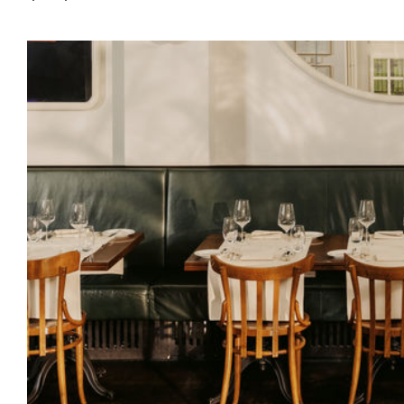
Saalbestuhlung
Imma
Klio
TRH
Sakralbauten
Lounge
Lyra
Lyra Szena
Matura
Miro
Moser
Plenum
Péclard
Safran
Select
Seley
Stapel