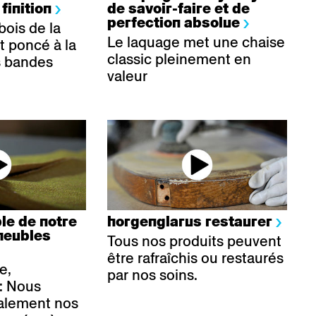
 finition
de savoir-faire et de
perfection absolue
bois de la
Le laquage met une chaise
t poncé à la
classic pleinement en
s bandes
valeur
le de notre
horgenglarus restaurer
meubles
Tous nos produits peuvent
être rafraîchis ou restaurés
e,
par nos soins.
: Nous
alement nos