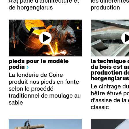
AG) parle d'architecture et
les différente
de horgenglarus
production
pieds pour le modèle
la technique 
podia
du bois est a
production d
La fonderie de Coire
horgenglaru
produit nos pieds en fonte
Le cintrage du
selon le procédé
hêtre étuvé po
traditionnel de moulage au
d'assise de la
sable
classic