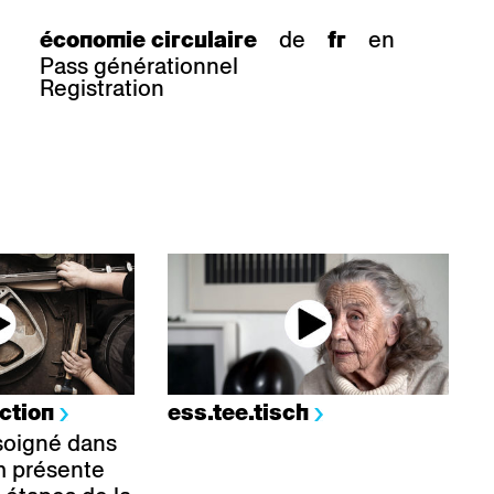
de
en
économie circulaire
fr
Pass générationnel
Registration
uction
ess.tee.tisch
 soigné dans
ilm présente