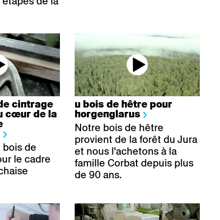
s étapes de la
de cintrage
u bois de hêtre pour
u cœur de la
horgenglarus
e
Notre bois de hêtre
s
provient de la forêt du Jura
 bois de
et nous l'achetons à la
ur le cadre
famille Corbat depuis plus
 chaise
de 90 ans.