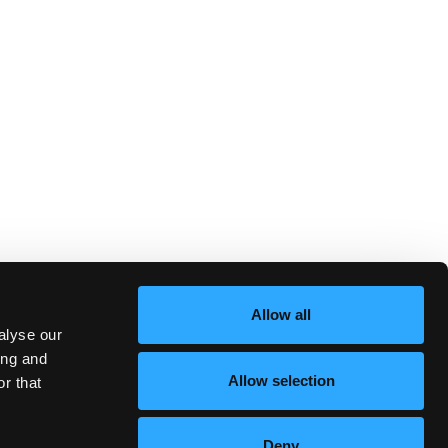
Allow all
alyse our
ing and
Allow selection
r that
Deny