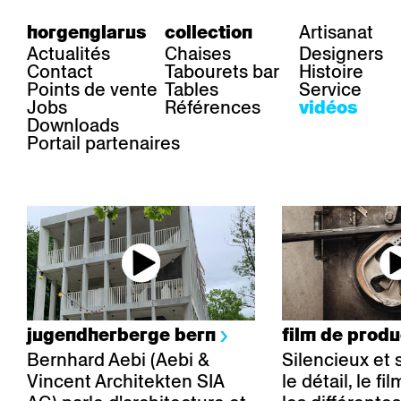
Artisanat
horgenglarus
collection
Actualités
Chaises
Designers
Contact
Tabourets bar
Histoire
Points de vente
Tables
Service
Jobs
Références
vidéos
Downloads
Portail partenaires
jugendherberge bern
film de prod
Bernhard Aebi (Aebi &
Silencieux et
Vincent Architekten SIA
le détail, le f