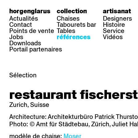
horgenglarus
collection
artisanat
Actualités
Chaises
Designers
Contact
Tabourets bar
Histoire
Points de vente
Tables
Service
Jobs
Vidéos
références
Downloads
Portail partenaires
Sélection
secteur
chaises
table
restaurant fischers
Gastronomie
Belair
Classic
Boq
Santé
Diva
Dom
Ess.T
Zurich, Suisse
Hôtelière
Einpunktstuhl
Epos
Lyra 
Industrie
Esposito
Forum I
Mi Ma
Architecture: Architekturbüro Patrick Thurst
Institutions
Forum ll
GA Stuhl
Poq
Photo: © Amt für Städtebau, Zürich, Juliet Hal
Culture / Vie
GGW
Haefeli
RQ Li
Résidence privée
Honett
Icon
Semp
modèle de chaise:
Moser