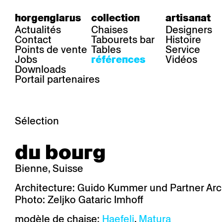
horgenglarus
collection
artisanat
Actualités
Chaises
Designers
Contact
Tabourets bar
Histoire
Points de vente
Tables
Service
Jobs
Vidéos
références
Downloads
Portail partenaires
Sélection
secteur
chaises
table
du bourg
Gastronomie
Belair
Classic
Boq
Santé
Diva
Dom
Ess.T
Bienne, Suisse
Hôtelière
Einpunktstuhl
Epos
Lyra 
Industrie
Esposito
Forum I
Mi Ma
Architecture: Guido Kummer und Partner Arc
Institutions
Forum ll
GA Stuhl
Poq
Photo: Zeljko Gataric Imhoff
Culture / Vie
GGW
Haefeli
RQ Li
Résidence privée
Honett
Icon
Semp
modèle de chaise:
Haefeli
,
Matura