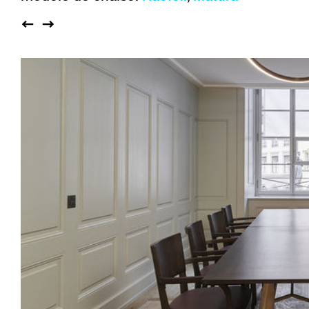
Auditorium
Imma
Klio
TRH
Édifices sacrés
Lounge
Lyra
Lyra Szena
Matura
Miro
Moser
Plenum
Péclard
Safran
Select
Seley
Stapel