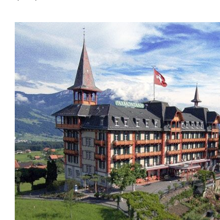
Auditorium
Imma
Klio
TRH
Édifices sacrés
Lounge
Lyra
Lyra Szena
Matura
Miro
Moser
Plenum
Péclard
Safran
Select
Seley
Stapel