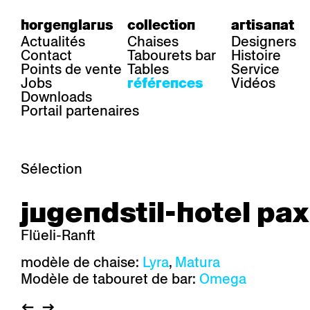
horgenglarus
collection
artisanat
Actualités
Chaises
Designers
Contact
Tabourets bar
Histoire
Points de vente
Tables
Service
Jobs
Vidéos
références
Downloads
Portail partenaires
Sélection
secteur
chaises
table
jugendstil-hotel p
Gastronomie
Belair
Classic
Boq
Santé
Diva
Dom
Ess.T
Flüeli-Ranft
Hôtelière
Einpunktstuhl
Epos
Lyra 
Industrie
Esposito
Forum I
Mi Ma
modèle de chaise:
Lyra
,
Matura
Institutions
Forum ll
GA Stuhl
Poq
Modèle de tabouret de bar:
Omega
Culture / Vie
GGW
Haefeli
RQ Li
Résidence privée
Honett
Icon
Semp