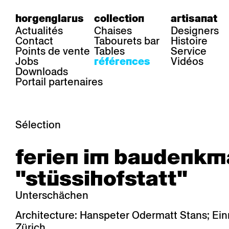
horgenglarus
collection
artisanat
Actualités
Chaises
Designers
Contact
Tabourets bar
Histoire
Points de vente
Tables
Service
Jobs
Vidéos
références
Downloads
Portail partenaires
Sélection
secteur
chaises
table
ferien im baudenkm
Gastronomie
Belair
Classic
Boq
Santé
Diva
Dom
Ess.T
"stüssihofstatt"
Hôtelière
Einpunktstuhl
Epos
Lyra 
Industrie
Esposito
Forum I
Mi Ma
Unterschächen
Institutions
Forum ll
GA Stuhl
Poq
Culture / Vie
GGW
Haefeli
RQ Li
Architecture: Hanspeter Odermatt Stans; Einr
Résidence privée
Honett
Icon
Semp
Zürich