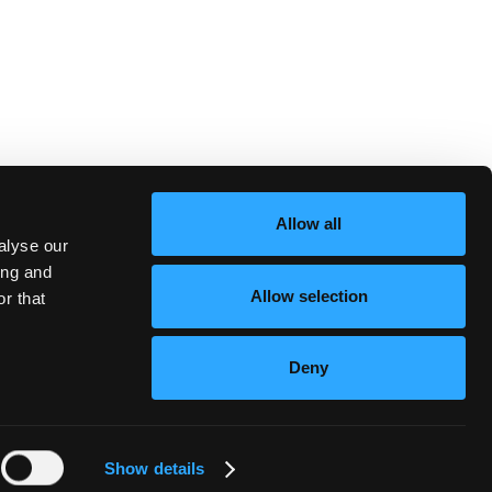
Allow all
alyse our
ing and
Allow selection
r that
Deny
Show details