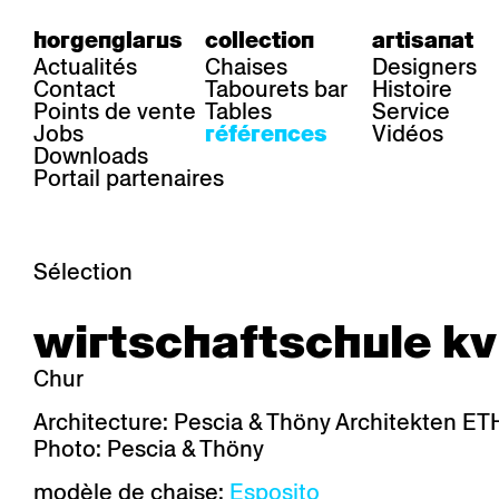
horgenglarus
collection
artisanat
Actualités
Chaises
Designers
Contact
Tabourets bar
Histoire
Points de vente
Tables
Service
Jobs
Vidéos
références
Downloads
Portail partenaires
Sélection
secteur
chaises
table
wirtschaftschule kv
Gastronomie
Belair
Classic
Boq
Santé
Diva
Dom
Ess.T
Chur
Hôtelière
Einpunktstuhl
Epos
Lyra 
Industrie
Esposito
Forum I
Mi Ma
Architecture: Pescia & Thöny Architekten ET
Institutions
Forum ll
GA Stuhl
Poq
Photo: Pescia & Thöny
Culture / Vie
GGW
Haefeli
RQ Li
Résidence privée
Honett
Icon
Semp
modèle de chaise:
Esposito