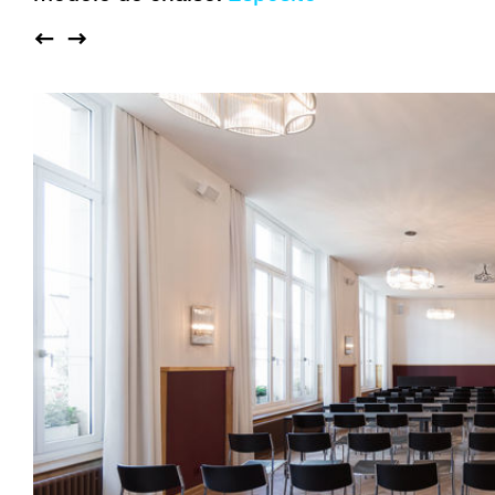
Auditorium
Imma
Klio
TRH
Édifices sacrés
Lounge
Lyra
Lyra Szena
Matura
Miro
Moser
Plenum
Péclard
Safran
Select
Seley
Stapel