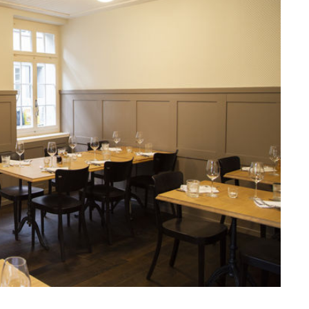
ssiv
Mih
Omega
Select
Prova
ght
Savoy
er
Sigma