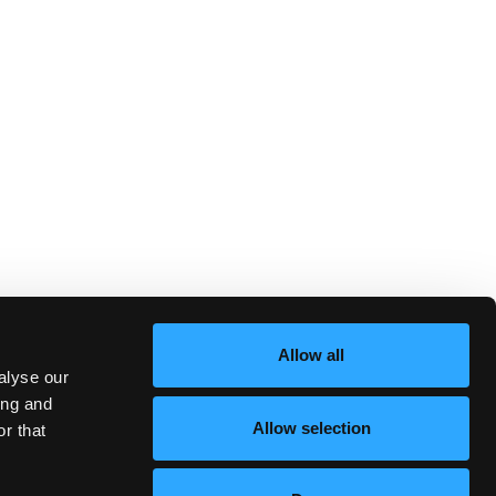
Allow all
alyse our
ing and
Allow selection
r that