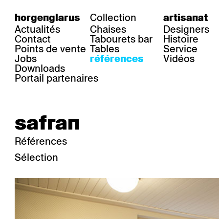
Collection
horgenglarus
artisanat
Actualités
Chaises
Designers
Contact
Tabourets bar
Histoire
Points de vente
Tables
Service
Jobs
Vidéos
références
Downloads
Portail partenaires
safran
Références
Sélection
secteur
chaises
table
Gastronomie
Belair
Classic
Boq
Santé
Diva
Dom
Ess.T
Hôtelière
Einpunktstuhl
Epos
Lyra 