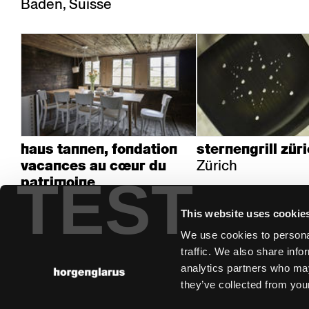
Baden, Suisse
haus tannen, fondation
sternengrill zür
Zürich
vacances au cœur du
TEST
patrimoine
Morschach, Suisse
This website uses cookie
We use cookies to personal
traffic. We also share info
analytics partners who may
they’ve collected from your