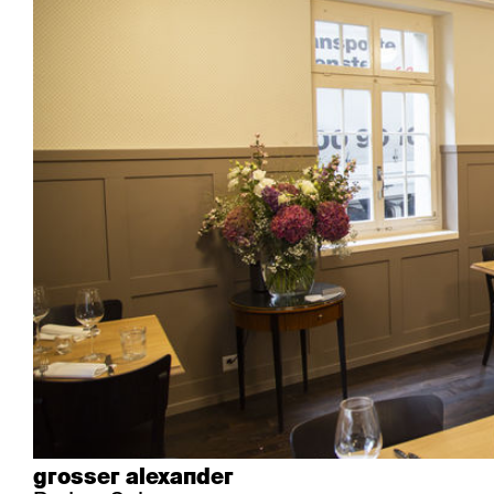
Industrie
Esposito
Forum I
Mi Ma
Institutions
Forum ll
GA Stuhl
Poq
Culture / Vie
GGW
Haefeli
RQ Li
Résidence privée
Honett
Icon
Semp
Auditorium
Imma
Klio
TRH
Édifices sacrés
Lounge
Lyra
Lyra Szena
Matura
Miro
Moser
Plenum
Péclard
Safran
Select
Seley
Stapel
grosser alexander