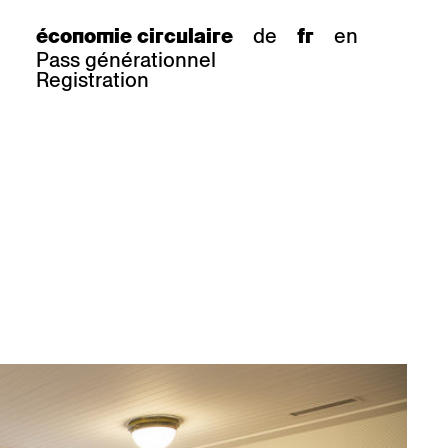
de
en
économie circulaire
fr
Pass générationnel
Registration
s
tabouret de bar
Epoc
Classic
Honett
ee.Tisch
Gloria
Imma
Lyra
Lounge
Mi
Miro
Miro