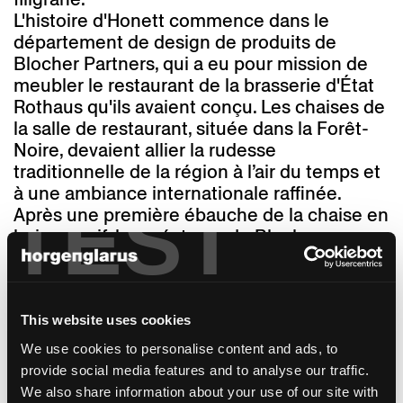
L'histoire d'Honett commence dans le
département de design de produits de
Blocher Partners, qui a eu pour mission de
meubler le restaurant de la brasserie d'État
Rothaus qu'ils avaient conçu. Les chaises de
la salle de restaurant, située dans la Forêt-
Noire, devaient allier la rudesse
traditionnelle de la région à l’air du temps et
à une ambiance internationale raffinée.
TEST
Après une première ébauche de la chaise en
bois massif, les créateurs de Blocher
Partners ont consulté Horgenglarus.
Ensemble, ils ont affiné et mis au point les
détails de la fabrication. Ainsi, Honett se
présente avec une coque d'assise
This website uses cookies
confortable et une tête en bois massif
We use cookies to personalise content and ads, to
fraisée et courbée en trois dimensions, ce
provide social media features and to analyse our traffic.
qui est atypique pour des chaises à pieds
We also share information about your use of our site with