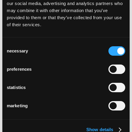
inclinés, et qui est posée et chevillée sur les
our social media, advertising and analytics partners who
pieds arrière tournés.
may combine it with other information that you’ve
Au bout du compte, Honett séduit par une
provided to them or that they’ve collected from your use
structure massive et stable, tout en donnant
of their services.
malgré tout une impression de légèreté, de
sobriété et d'élégance.
Consent
Assise massive 3cm, pieds tournés,
necessary
Selection
anneau de pied en fonte noire, peint en
anthracite
avec inscription originale
preferences
L 35, HAss 80
statistics
marketing
Variantes
9-700
16-700
Show details