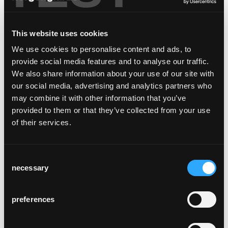
qu'un café, un bistrot ou un restaurant de
prestige. Une salle de conférence ou une
This website uses cookies
salle du Conseil ne présentent pas les
mêmes exigences qu'une chambre d'hôtel
We use cookies to personalise content and ads, to
ou une salle à manger privée. Il n'est pas rare
provide social media features and to analyse our traffic.
que dans de grands hôtels, dans des
We also share information about your use of our site with
établissements de restauration ou des
our social media, advertising and analytics partners who
administrations, les besoins d’aménagement
may combine it with other information that you’ve
soient combinés au sein d’un même
provided to them or that they’ve collected from your use
bâtiment. La collection Lyra offre une
of their services.
multitude de fonctions tout en préservant
une ligne conceptuelle harmonieuse : des
dossiers variés, des sièges rembourrés, des
Consent
fauteuils de salon ainsi que des tabourets de
necessary
Selection
bar de deux hauteurs différentes. Pour plus
de confort, l’assise en bois peut être
preferences
agrémentée d’un coussin d’appui ou d’un
rembourrage par sanglage. La collection Lyra