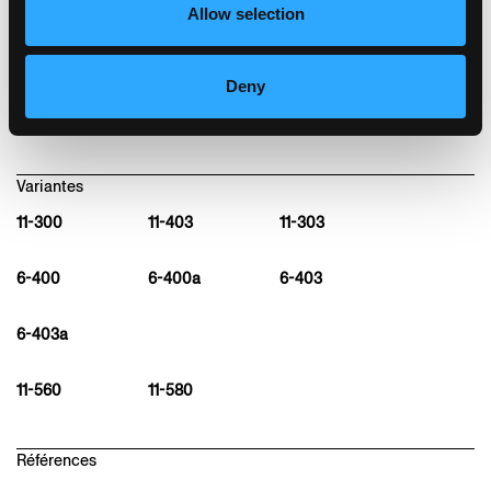
Allow selection
Assise en contreplaqué moulé, dossier et
pieds arrière en bois massif cintré
L45, P42, H104, HAss80
Deny
Variantes
11-300
11-403
11-303
6-400
6-400a
6-403
6-403a
11-560
11-580
Références