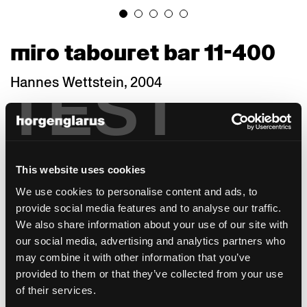
miro tabouret bar 11-400
TEST
Hannes Wettstein, 2004
Miro, une chaise en bois compacte au style
épuré, est une réédition du designer de
renommée internationale Hannes Wettstein
(1958-2008). Doté d’une sensibilité pour les
This website uses cookies
formes, les dimensions et les proportions, et
à la recherche de l'essence de toute chose à
We use cookies to personalise content and ads, to
travers ses créations, Wettstein a conçu un
provide social media features and to analyse our traffic.
modèle harmonieux d'une élégance
We also share information about your use of our site with
souveraine et discrète. Réalisée en 1950, la
our social media, advertising and analytics partners who
chaise empilable 687 S, qui a reçu le prix
may combine it with other information that you’ve
"Die gute Form" en 1958, a été reproduite
provided to them or that they’ve collected from your use
avec soin par Hannes Wettstein: le profil
of their services.
intérieur du piètement avant a été arrondi et