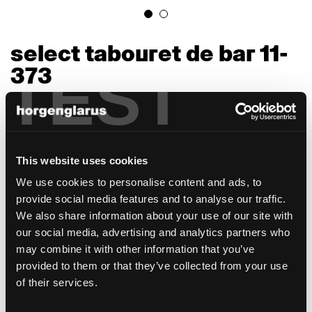
select tabouret de bar 11-
TEST
373
Werner Max Moser, 1934
Le tabouret de bar Select doit être associé à
la chaise du même nom et fait également
This website uses cookies
partie de la collection horgenglarus. Les
deux modèles ont été conçus en 1934.
We use cookies to personalise content and ads, to
Le siège séduit grâce à son aspect filigrane
provide social media features and to analyse our traffic.
mais néanmoins très robuste, car il est
We also share information about your use of our site with
fabriqué à l’aide de la technique
our social media, advertising and analytics partners who
traditionnelle du bois courbé. C’est en raison
may combine it with other information that you’ve
de ces propriétés que le tabouret est
provided to them or that they’ve collected from your use
parfaitement adapté à une utilisation dans le
of their services.
secteur de la restauration et dans d'autres