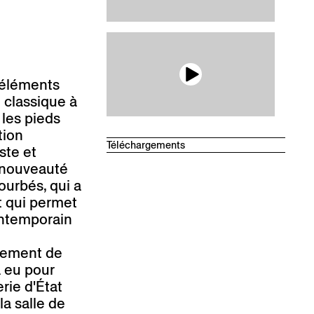
et de la chambre des architectes du
Bade-Wurtemberg.
 éléments
e classique à
 les pieds
tion
Téléchargements
ste et
Fiche de produit technique
e nouveauté
Dessins
ourbés, qui a
Leporello
t qui permet
ontemporain
tement de
a eu pour
rie d'État
la salle de