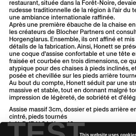
restaurant, située dans la Forêt-Noire, devaien
rudesse traditionnelle de la région à l’air du 
une ambiance internationale raffinée.
Après une première ébauche de la chaise en 
les créateurs de Blocher Partners ont consul
Horgenglarus. Ensemble, ils ont affiné et mis 
détails de la fabrication. Ainsi, Honett se pr
une coque d'assise confortable et une tête e
fraisée et courbée en trois dimensions, ce qu
atypique pour des chaises à pieds inclinés, et
posée et chevillée sur les pieds arrière tourn
Au bout du compte, Honett séduit par une st
massive et stable, tout en donnant malgré to
impression de légèreté, de sobriété et d'élé
Assise massif 3cm, dossier et pieds arrière e
cintré, pieds tournés
TEST
L 41, P 47, H 84, Hass 46
This website uses cookie