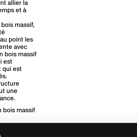
t allier la
temps et à
bois massif,
té
au point les
ésente avec
n bois massif
i est
 qui est
és.
ructure
ut une
gance.
n bois massif
s