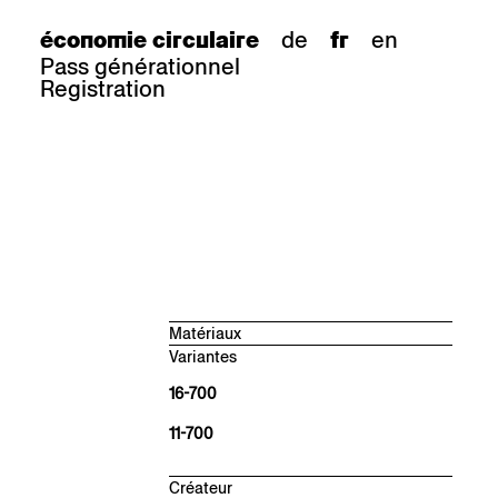
de
en
économie circulaire
fr
Pass générationnel
Registration
Matériaux
Variantes
Hêtre naturel, mat antique
BN 000 AM
16-700
Hêtre noir, satiné brillant
11-700
BB 203 SG
Hêtre anthracite, satiné brillant
BB 200 SG
Créateur