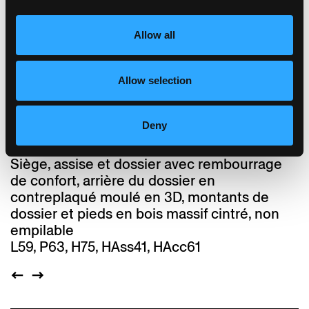
que sa solidité fait référence au présent. La
chaise Lounge incarne la compétence clé
de la technique de cintrage du bois unique
Allow all
en son genre de horgenglarus et séduit par
sa robustesse inhérente. Présentée avec
Allow selection
une installation de feuillage crépitant lors du
Designers’ Saturday qui a eu lieu en Suisse
en 2008, elle est l'une des dernières
Deny
créations de Hannes Wettstein.
Siège, assise et dossier avec rembourrage
de confort, arrière du dossier en
contreplaqué moulé en 3D, montants de
dossier et pieds en bois massif cintré, non
empilable
L59, P63, H75, HAss41, HAcc61