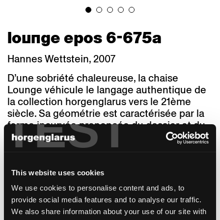
lounge epos 6-675a
Hannes Wettstein, 2007
D’une sobriété chaleureuse, la chaise
Lounge véhicule le langage authentique de
la collection horgenglarus vers le 21ème
TEST
siècle. Sa géométrie est caractérisée par la
forme incurvée prononcée du dossier et du
piètement arrière. En raison de ses
différentes largeurs, profondeurs et hauteurs
d'assise ainsi que ses divers matériaux,
Lounge répond à de nombreuses utilisations
This website uses cookies
et styles d'architecture. Une cantine ne
We use cookies to personalise content and ads, to
nécessite pas la même chaise qu'un café, un
provide social media features and to analyse our traffic.
bistrot ou un restaurant de prestige. Une
We also share information about your use of our site with
salle de conférence ou une salle du Conseil