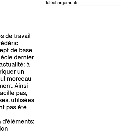
Téléchargements
Hêtre gris clair, mat antique
BD 410 AM
Fiche de produit technique
Hêtre blanc perle, mat antique
Dessins
BD 400 AM
Leporello
Hêtre gris foncé, mat antique
BD 420 AM
s de travail
rédéric
Hêtre beige foncé, mat antique
BD 430 AM
cept de base
Hêtre rouge corail, mat antique
ècle dernier
BD 460 AM
actualité: à
riquer un
Couleur souhaitée sur demande
seul morceau
ment. Ainsi
acille pas,
es, utilisées
nt pas été
 d’éléments:
ion