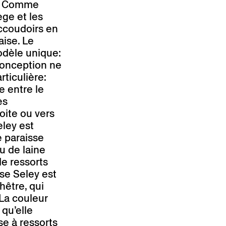
er. Comme
ège et les
accoudoirs en
aise. Le
odèle unique:
conception ne
rticulière:
e entre le
es
oite ou vers
eley est
e paraisse
u de laine
de ressorts
se Seley est
hêtre, qui
 La couleur
 qu’elle
se à ressorts