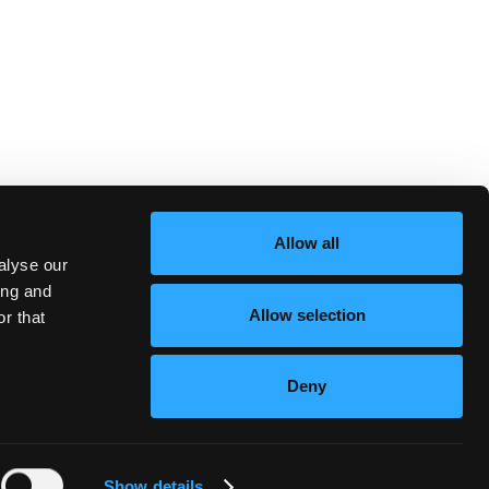
Allow all
alyse our
ing and
Allow selection
r that
Deny
Show details