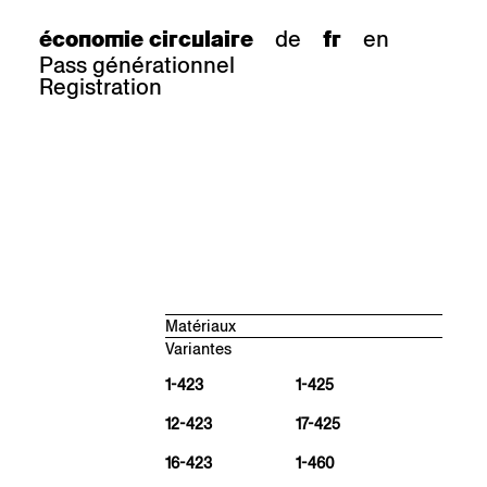
de
en
économie circulaire
fr
Pass générationnel
Registration
Matériaux
Variantes
Hêtre naturel, mat antique
BN 000 AM
1-423
1-425
Chêne naturel, mat antique
12-423
17-425
EN 000 AM
Noyer noir naturel, mat antique
16-423
1-460
NN 000 AM