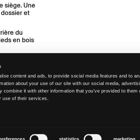
e siège. Une
dossier et
rière du
ieds en bois
s
ise content and ads, to provide social media features and to an
rmation about your use of our site with our social media, advertis
 combine it with other information that you’ve provided to them o
 use of their services.
preferences
statistics
marketing