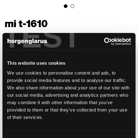
mi t-1610
TEST
Waeber/Dickenmann, 2011
Le modèle Mi reste discret tout en attirant
les regards. Son plateau de table est revêtu
d'un placage noble provenant d’un seul
This website uses cookies
morceau du tronc. Le bois de revêtement
We use cookies to personalise content and ads, to
est uniforme et se démarque
provide social media features and to analyse our traffic.
particulièrement dans des teintes foncées.
We also share information about your use of our site with
Rien ne peut troubler l'harmonie du bois de
our social media, advertising and analytics partners who
cette table monolithique exempte de
may combine it with other information that you’ve
jointures dont le purisme élégant requiert
provided to them or that they’ve collected from your use
une fabrication de haute précision. Le
of their services.
plateau de la table Mi de 25 mm d'épaisseur
est spécialement fabriqué en bois de hêtre
contreplaqué afin de garantir sa planéité,