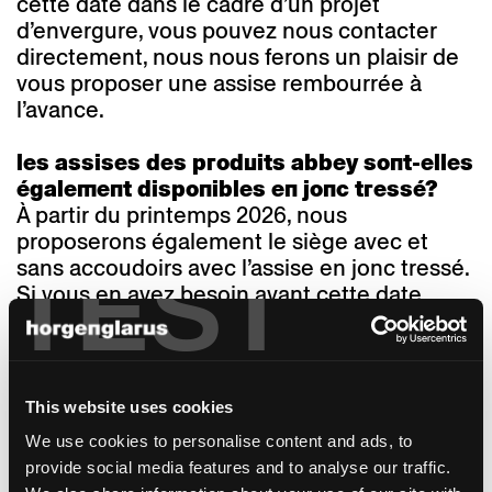
cette date dans le cadre d’un projet
d’envergure, vous pouvez nous contacter
directement, nous nous ferons un plaisir de
vous proposer une assise rembourrée à
l’avance.
les assises des produits abbey sont-elles
également disponibles en jonc tressé?
À partir du printemps 2026, nous
proposerons également le siège avec et
TEST
sans accoudoirs avec l’assise en jonc tressé.
Si vous en avez besoin avant cette date
dans le cadre d’un projet d’envergure, vous
pouvez nous contacter directement, nous
nous ferons un plaisir d’essayer mettre à
votre disposition Abbey avec l’assise en jonc
This website uses cookies
tressé.
We use cookies to personalise content and ads, to
provide social media features and to analyse our traffic.
le tabouret de bar à trépied abbey est-il