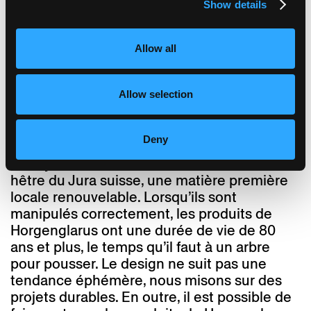
Show details
5 ans. Vous pouvez l’étendre à 10 ans en
enregistrant votre produit dans le passeport
générationnel de Horgenglarus.
Allow all
dans quelle mesure les produits de la
Allow selection
série abbey sont-ils durables?
Comme tous les produits de Horgenglarus,
les produits de la série Abbey répondent aux
Deny
normes de durabilité les plus strictes. Pour
Abbey, nous utilisons exclusivement du
hêtre du Jura suisse, une matière première
locale renouvelable. Lorsqu’ils sont
manipulés correctement, les produits de
Horgenglarus ont une durée de vie de 80
ans et plus, le temps qu’il faut à un arbre
pour pousser. Le design ne suit pas une
tendance éphémère, nous misons sur des
projets durables. En outre, il est possible de