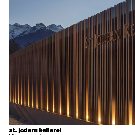
Industrie
Esposito
Forum l
Mi Ma
Institutionen
Forum ll
GA Stuhl
Poq
Kultur / Leben
GGW
Haefeli
RQ Li
Privatresidenz
Honett
Icon
Semp
Saalbestuhlung
Imma
Klio
TRH
Sakralbauten
Lounge
Lyra
Lyra Szena
Matura
Miro
Moser
Plenum
Péclard
Safran
Select
Seley
Stapel
st. jodern kellerei