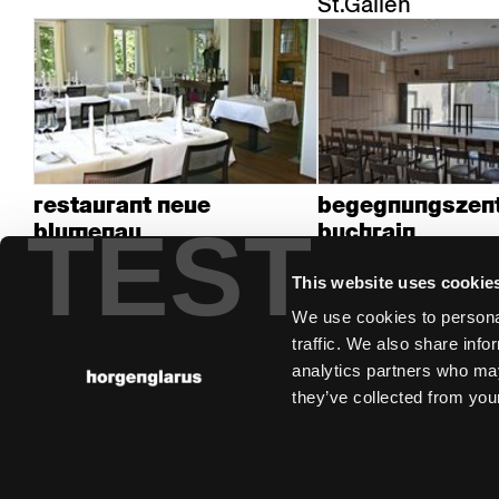
St.Gallen
restaurant neue
begegnungszen
TEST
blumenau
buchrain
Lömmenschwil
Kriens
This website uses cookie
We use cookies to personal
traffic. We also share info
analytics partners who may
they’ve collected from your