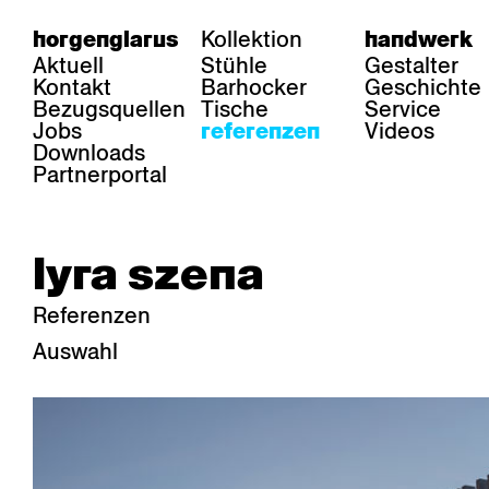
Kollektion
horgenglarus
handwerk
Aktuell
Stühle
Gestalter
Kontakt
Barhocker
Geschichte
Bezugsquellen
Tische
Service
Jobs
Videos
referenzen
Downloads
Partnerportal
lyra szena
Referenzen
Auswahl
bereich
stühle
tisch
Gastronomie
Belair
Classic
Boq
Gesundheit
Diva
Dom
Ess.T
Hotellerie
Einpunktstuhl
Epos
Lyra 