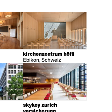
kirchenzentrum höfli
Ebikon, Schweiz
skykey zurich
versicherung