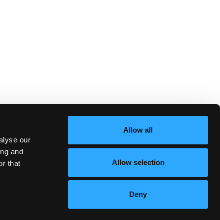
Allow all
alyse our
ing and
Allow selection
r that
Deny