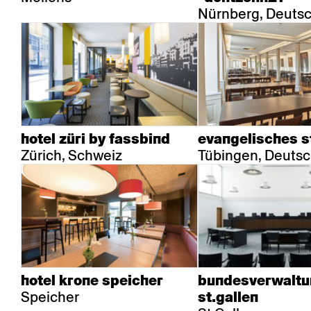
Nürnberg, Deuts
hotel züri by fassbind
evangelisches st
Zürich, Schweiz
Tübingen, Deuts
hotel krone speicher
bundesverwaltu
Speicher
st.gallen