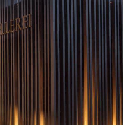
ssiv
Mih
Omega
Select
Prova
ght
Savoy
er
Sigma