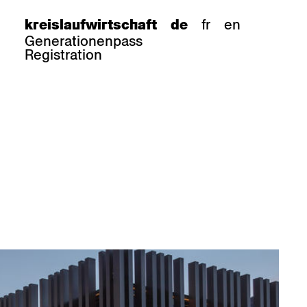
fr
en
kreislaufwirtschaft
de
Generationenpass
Registration
e
barhocker
Epoc
Classic
Honett
ee.Tisch
Gloria
Imma
Lyra
Lounge
Mi
Miro
Miro