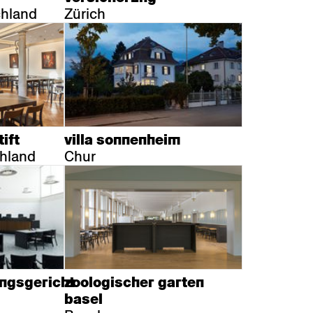
chland
Zürich
ift
villa sonnenheim
chland
Chur
ngsgericht
zoologischer garten
basel