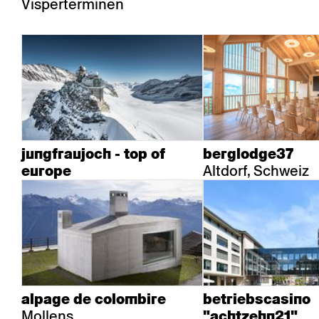
Visperterminen
jungfraujoch - top of
berglodge37
Altdorf, Schweiz
europe
alpage de colombire
betriebscasino
Mollens
"achtzehn21"