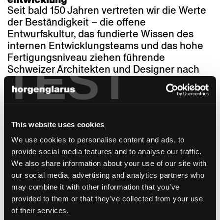
Seit bald 150 Jahren vertreten wir die Werte
der Beständigkeit – die offene
Entwurfskultur, das fundierte Wissen des
internen Entwicklungsteams und das hohe
Fertigungsniveau ziehen führende
TEST
Schweizer Architekten und Designer nach
Glarus.
lokale rohstoffe
Das hochwertige Material für unsere Möbel
ist seit jeher Holz aus dem Jura, ein lokaler,
This website uses cookies
nachwachsender Rohstoff mit kurzen
We use cookies to personalise content and ads, to
Transportwegen. Nahezu alle Materialien
provide social media features and to analyse our traffic.
beziehen wir aus der Schweiz.
We also share information about your use of our site with
erneuerbare energie
our social media, advertising and analytics partners who
Eine Solaranlage und die mit Restholz
may combine it with other information that you’ve
gespeiste Heizung versorgen unsere Fabrik
provided to them or that they’ve collected from your use
mit erneuerbarer Energie.
of their services.