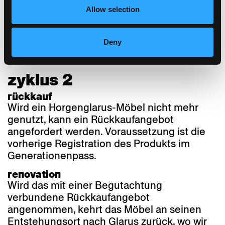
Kleinere und grössere Schäden an einem
Allow selection
Möbel können jederzeit in unserer
Manufaktur behoben werden, ganz in
Deny
Abstimmung und nach Wunsch des
Besitzers.
zyklus 2
rückkauf
Wird ein Horgenglarus-Möbel nicht mehr
genutzt, kann ein Rückkaufangebot
angefordert werden. Voraussetzung ist die
vorherige Registration des Produkts im
Generationenpass.
renovation
Wird das mit einer Begutachtung
verbundene Rückkaufangebot
angenommen, kehrt das Möbel an seinen
Entstehungsort nach Glarus zurück, wo wir