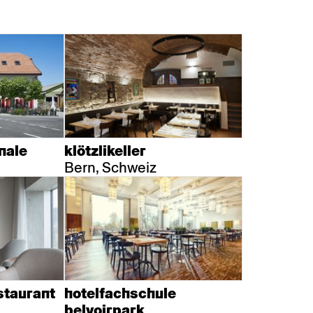
nale
klötzlikeller
Bern, Schweiz
estaurant
hotelfachschule
belvoirpark