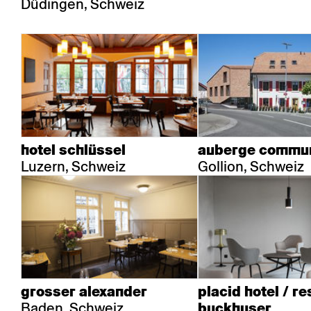
Düdingen, Schweiz
hotel schlüssel
auberge commu
Luzern, Schweiz
Gollion, Schweiz
grosser alexander
placid hotel / r
Baden, Schweiz
buckhuser