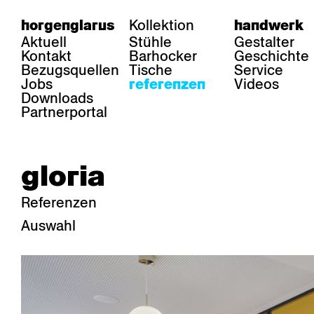
Kollektion
horgenglarus
handwerk
Aktuell
Stühle
Gestalter
Kontakt
Barhocker
Geschichte
Bezugsquellen
Tische
Service
Jobs
Videos
referenzen
Downloads
Partnerportal
gloria
Referenzen
Auswahl
bereich
stühle
tisch
Gastronomie
Belair
Classic
Boq
Gesundheit
Diva
Dom
Ess.T
Hotellerie
Einpunktstuhl
Epos
Lyra 