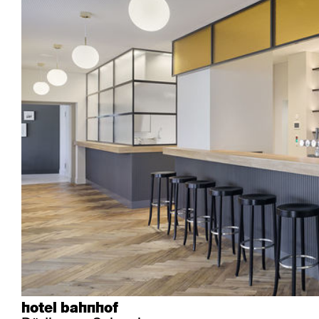
Industrie
Esposito
Forum l
Mi Ma
Institutionen
Forum ll
GA Stuhl
Poq
Kultur / Leben
GGW
Haefeli
RQ Li
Privatresidenz
Honett
Icon
Semp
Saalbestuhlung
Imma
Klio
TRH
Sakralbauten
Lounge
Lyra
Lyra Szena
Matura
Miro
Moser
Plenum
Péclard
Safran
Select
Seley
Stapel
hotel bahnhof