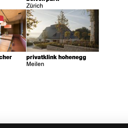
Zürich
icher
privatklink hohenegg
Meilen