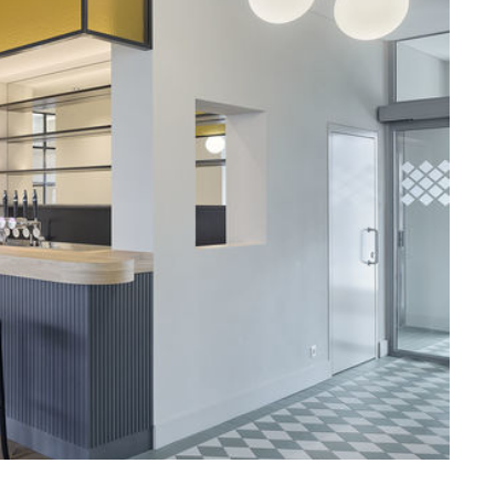
ssiv
Mih
Omega
Select
Prova
ght
Savoy
er
Sigma