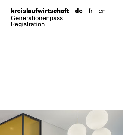
fr
en
kreislaufwirtschaft
de
Generationenpass
Registration
e
barhocker
Epoc
Classic
Honett
ee.Tisch
Gloria
Imma
Lyra
Lounge
Mi
Miro
Miro