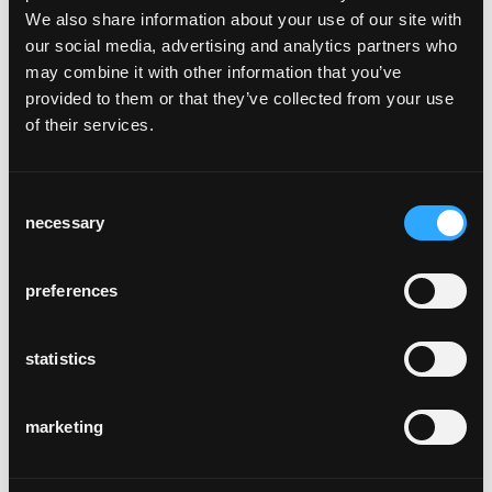
We also share information about your use of our site with
our social media, advertising and analytics partners who
may combine it with other information that you’ve
provided to them or that they’ve collected from your use
of their services.
st. jodern kellerei
Visperterminen
Consent
necessary
Selection
preferences
statistics
jungfraujoch - top of
europe
marketing