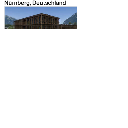
Nürnberg, Deutschland
elektrizitätswerk
obwalden
Kerns, Schweiz
weisshorn
Arosa