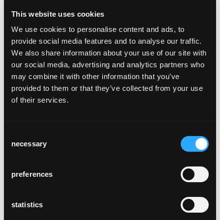
st. georg
This website uses cookies
Herbertshausen,
We use cookies to personalise content and ads, to
Deutschland
provide social media features and to analyse our traffic.
We also share information about your use of our site with
our social media, advertising and analytics partners who
may combine it with other information that you’ve
provided to them or that they’ve collected from your use
of their services.
mariendom hildesheim
Hildesheim
Consent
necessary
Selection
preferences
statistics