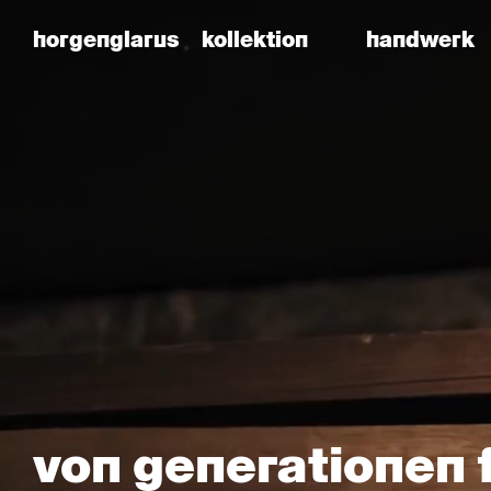
ag
horgenglarus
kollektion
handwerk
möbelfabrik
horgenglarus
von generationen 