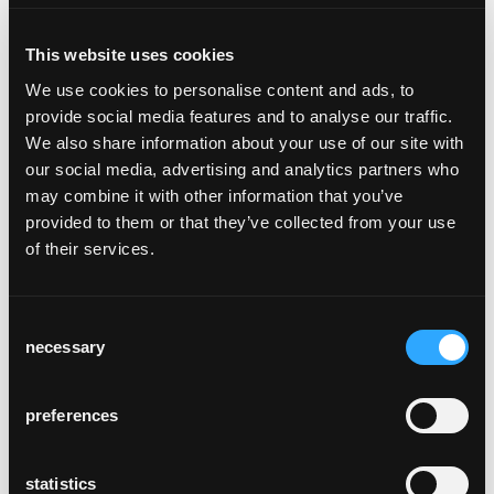
Wir sind laufend interessiert am Austausch
mit engagierten Fachpersonen aus der Holz-
This website uses cookies
und Produktionswelt.
We use cookies to personalise content and ads, to
provide social media features and to analyse our traffic.
Besonders freuen wir uns über Kontakte zu:
We also share information about your use of our site with
- CNC-ProgrammiererInnen
our social media, advertising and analytics partners who
- LeiterInnen AVOR
may combine it with other information that you’ve
- Bank-SchreinerInnen
provided to them or that they’ve collected from your use
- RestaurateurInnen
of their services.
- LogistikerInnen
- SchreinerInnen
- HolzingenieurInnen
Consent
necessary
- HolztechnikerInnen
Selection
Egal ob mit viel Erfahrung oder frischem
preferences
Blick - wenn du Qualität liebst und gerne im
Team arbeitest, sollten wir uns
kennenlernen.
statistics