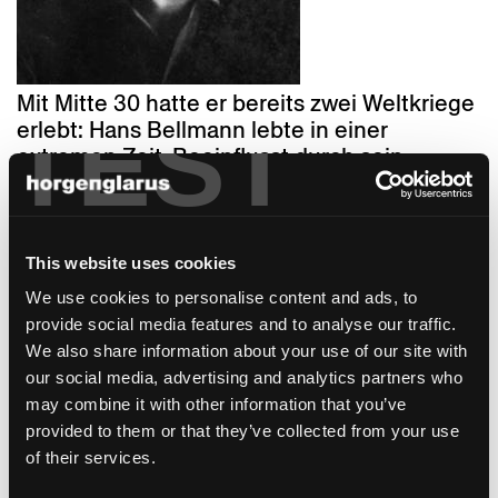
Mit Mitte 30 hatte er bereits zwei Weltkriege
TEST
erlebt: Hans Bellmann lebte in einer
extremen Zeit. Beeinflusst durch sein
Studium am Bauhaus und die
Zusammenarbeit mit Mies van der Rohe
versinnbildlichen seine Entwürfe das
Lebensgefühl der Nachkriegszeit, eine Zeit
This website uses cookies
des Aufbruchs, der Ressourcenknappheit
We use cookies to personalise content and ads, to
und wachsender Mobilität. Denkt man
provide social media features and to analyse our traffic.
heutzutage an Schweizer Designer der 50er
We also share information about your use of our site with
und 60er Jahre ist Bellmann sicherlich nicht
our social media, advertising and analytics partners who
der erste, der einem in den Sinn kommt und
may combine it with other information that you’ve
doch ist er unbestritten einer der
provided to them or that they’ve collected from your use
Wegbereiter der klassischen Moderne.
of their services.
kollektion