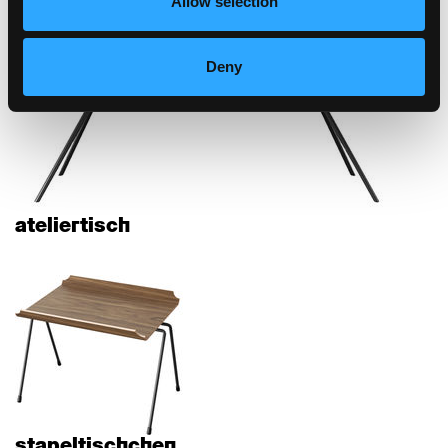
Allow selection
einpunktstuhl
Deny
ateliertisch
stapeltischchen