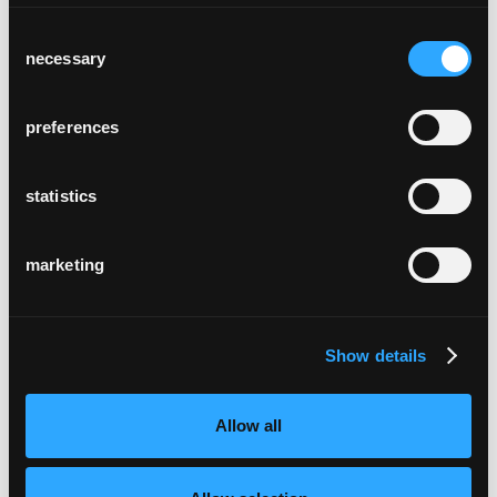
Consent
necessary
Selection
preferences
statistics
ga stuhl
marketing
Show details
Allow all