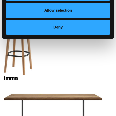
Allow selection
imma
Deny
imma