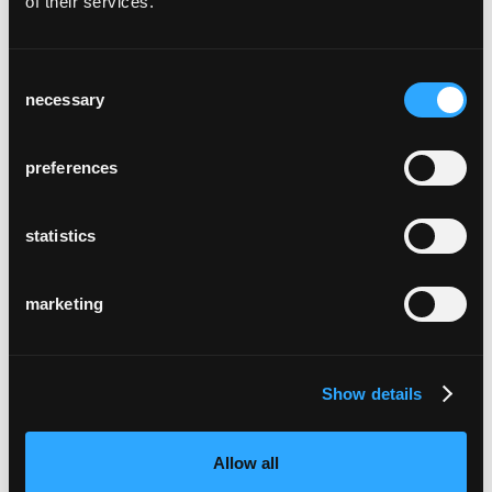
of their services.
Consent
icon
necessary
Selection
preferences
statistics
marketing
klio
Show details
Allow all