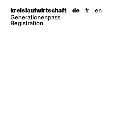
fr
en
kreislaufwirtschaft
de
Generationenpass
Registration
e
barhocker
Epoc
Classic
Honett
ee.Tisch
Gloria
Imma
Lyra
Lounge
Mi
Miro
Miro
ssiv
Mih
Omega
Select
Prova
ght
Savoy
er
Sigma