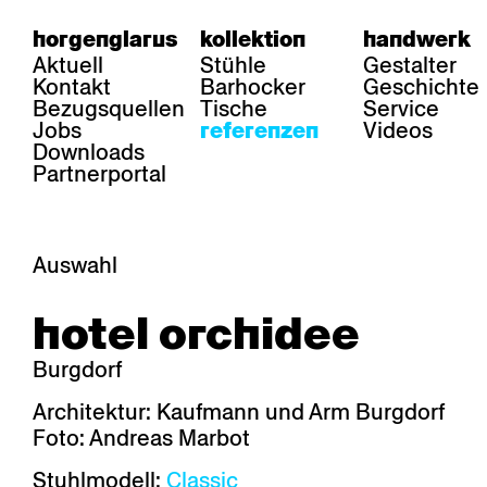
horgenglarus
kollektion
handwerk
Aktuell
Stühle
Gestalter
Kontakt
Barhocker
Geschichte
Bezugsquellen
Tische
Service
Jobs
Videos
referenzen
Downloads
Partnerportal
Auswahl
bereich
stühle
tisch
hotel orchidee
Gastronomie
Belair
Classic
Boq
Gesundheit
Diva
Dom
Ess.T
Burgdorf
Hotellerie
Einpunktstuhl
Epos
Lyra 
Industrie
Esposito
Forum l
Mi Ma
Architektur: Kaufmann und Arm Burgdorf
Institutionen
Forum ll
GA Stuhl
Poq
Foto: Andreas Marbot
Kultur / Leben
GGW
Haefeli
RQ Li
Privatresidenz
Honett
Icon
Semp
Stuhlmodell:
Classic