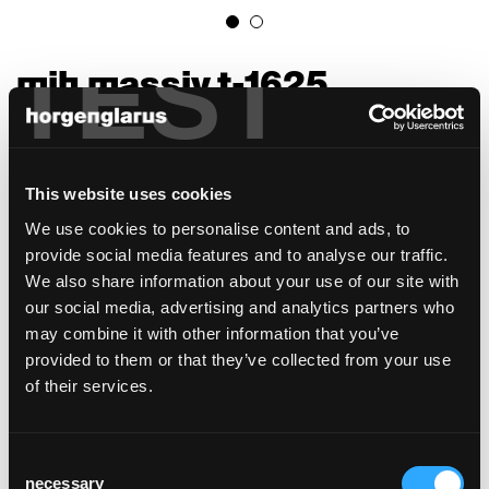
TEST
mih massiv t-1625
Beat Waeber, 2021
Mih Massiv teilt seine puristische Geometrie
mit dem mih. Sein Massivholz führt aber zu
This website uses cookies
einer anderen Ästhetik der Tischplatte, auch
We use cookies to personalise content and ads, to
bedingt es eine leicht andere Konstruktion.
provide social media features and to analyse our traffic.
Während das Schälfurnier des mih die
We also share information about your use of our site with
Zeichnung eines Stammes grossflächig
our social media, advertising and analytics partners who
zeigt, wird das Bild der Tischplatte beim Mih
may combine it with other information that you’ve
Massiv aus einzelnen Riftbrettern so
provided to them or that they’ve collected from your use
zusammengefügt, dass eine schöne
of their services.
Zeichnung entsteht. Die hohe Qualität des
Holzes lässt sich an den geradezu
senkrechten Jahresringen an der Stirnseite
Consent
des Tisches ablesen. Die Tischplatte wird
necessary
Selection