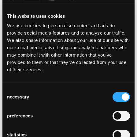
This website uses cookies
We use cookies to personalise content and ads, to
Architekt, Möbelgestalter und massgeblicher
provide social media features and to analyse our traffic.
Vertreter des Neuen Bauens in Zürich.
We also share information about your use of our site with
Studium an der Architekturabteilung der
our social media, advertising and analytics partners who
ETH Zürich. Nach Anstellungen bei Otto
may combine it with other information that you’ve
Bartning in Berlin (1923/24) und im
provided to them or that they’ve collected from your use
Architektur-Atelier des Vaters Max Haefeli
of their services.
Eröffnung eines eigenen Büros in Zürich
(1926). Entwurf von Typenmöbeln für die ag
möbelfabrik horgenglarus. Ab 1928 enge
Consent
Zusammenarbeit mit deren Direktor Ernst
necessary
Selection
Kadler-Vögeli. 1927 Leiter der
"Kollektivgruppe Schweizer Architekten", die
an der Weissenhofsiedlung in Stuttgart
preferences
Wohnungen im Appartementblock von Mies
van der Rohe einrichtet. 1937–1975
statistics