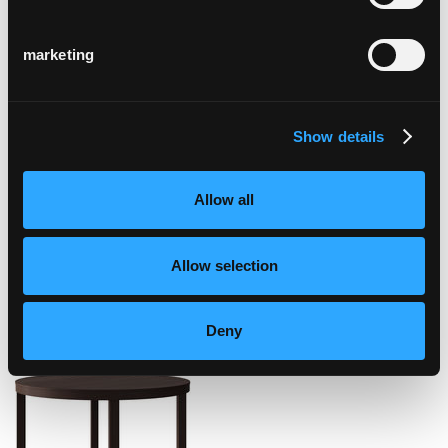
Partnerschaft mit Werner Max Moser und
Rudolf Steiger.
marketing
kollektion
Show details
Allow all
Allow selection
haefeli
Deny