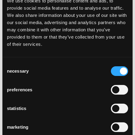
We use cookies to personalise content and ads, to
Jahrzehnte hindurch seine Gültigkeit und ist
provide social media features and to analyse our traffic.
bis heute ein Bestseller, für die private
We also share information about your use of our site with
Wohnung wie in der Gastronomie. Bereits
our social media, advertising and analytics partners who
1927 präsentierte das
may combine it with other information that you’ve
Kunstgewerbemuseum Zürich die Möbel
provided to them or that they’ve collected from your use
Haefelis in der Ausstellung "Form ohne
of their services.
Ornament", darunter auch das Modell 293,
das erste Typenmöbel der Schweizer
Moderne. Entsprechend prominent wurden
Consent
seine Stühle publiziert und vielfach
necessary
Selection
ausgestellt. horgenglarus ist stolz, mit dem
Haefeli ein namhaftes Möbel zu fertigen,
preferences
dass zur visuellen Kultur der Schweiz gehört.
So wurde 2014 das "House of Switzerland"
mit dem Haefeli eingerichtet. Als "Modell 4"
statistics
ist der Haefeli Teil der Sammlung des
Museum für Gestaltung Zürich.
marketing
Sitz gepolstert, Rücken Formsperrholz,