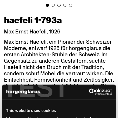
haefeli 1-793a
Max Ernst Haefeli, 1926
Max Ernst Haefeli, ein Pionier der Schweizer
Moderne, entwarf 1926 für horgenglarus die
ersten Architekten-Stühle der Schweiz. Im
Gegensatz zu anderen Gestaltern, suchte
Haefeli nicht den Bruch mit der Tradition,
sondern schuf Möbel die vertraut wirken. Die
TEST
Einfachheit, Formschönheit und Zeitlosigkeit
des Holzstuhls von Haefeli ist legendär. Die
hochwertige Verarbeitung ist langlebig und
nachhaltig. Seit 1926 wird er in praktisch
unveränderter Form hergestellt. Mit seiner
unaufdringlichen Eleganz und sparsamen
This website uses cookies
Gestik bewahrte der Haefeli über die