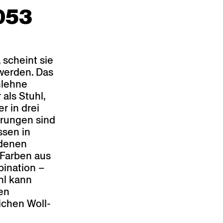
Buche ultramarinblau, antikmatt
053
BD 470 AM
Buche olivegrün, antikmatt
BD 440 AM
Buche hellgrau, antikmatt
BD 410 AM
 scheint sie
werden. Das
Buche perlweiss, antikmatt
BD 400 AM
nlehne
Buche dunkelgrau, antikmatt
 als Stuhl,
BD 420 AM
r in drei
Buche dunkelbeige, antikmatt
hrungen sind
BD 430 AM
ssen in
Wunschfarbe auf Anfrage
edenen
 Farben aus
bination –
hl kann
en
ichen Woll-