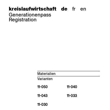
fr
en
kreislaufwirtschaft
de
Generationenpass
Registration
Materialien
Varianten
Buche natur, antikmatt
BN 000 AM
11-050
11-040
Eiche natur, antikmatt
11-043
11-033
EN 000 AM
Buche schwarz, seidenglanz
11-030
BB 203 SG