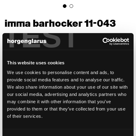
imma barhocker 11-043
TEST
Stephan Hürlemann, 2023
Da die Sitzfläche mit Abstand verschraubt
ist, scheint sie schwebend und kann einfach
ausgetauscht werden. Das 3D-
This website uses cookies
Formsperrholz der Sitzfläche und
We use cookies to personalise content and ads, to
Rückenlehne verleiht ihm eine leichte
provide social media features and to analyse our traffic.
Erscheinung. Ausser als Stuhl, ohne oder mit
We also share information about your use of our site with
Armlehne, wird Imma als Hocker in drei
our social media, advertising and analytics partners who
verschiedenen Sitzhöhen hergestellt.
may combine it with other information that you’ve
Ausführungen sind möglich in Horgenglarus-
provided to them or that they’ve collected from your use
Schwarz, naturbelassen in Buche, Eiche und
of their services.
Esche, gebeizt in verschiedenen
Brauntönen, deckend lackiert in einer der 13
Farben aus der Kollektion oder jeder frei