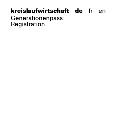
fr
en
kreislaufwirtschaft
de
Generationenpass
Registration
e
barhocker
Epoc
Classic
Honett
ee.Tisch
Gloria
Imma
Lyra
Lounge
Mi
Miro
Miro
ssiv
Mih
Omega
Select
Prova
ght
Savoy
er
Sigma