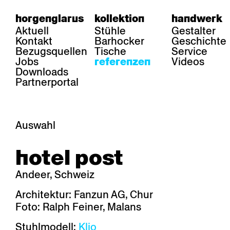
horgenglarus
kollektion
handwerk
Aktuell
Stühle
Gestalter
Kontakt
Barhocker
Geschichte
Bezugsquellen
Tische
Service
Jobs
Videos
referenzen
Downloads
Partnerportal
Auswahl
bereich
stühle
tisch
hotel post
Gastronomie
Belair
Classic
Boq
Gesundheit
Diva
Dom
Ess.T
Andeer, Schweiz
Hotellerie
Einpunktstuhl
Epos
Lyra 
Industrie
Esposito
Forum l
Mi Ma
Architektur: Fanzun AG, Chur
Institutionen
Forum ll
GA Stuhl
Poq
Foto: Ralph Feiner, Malans
Kultur / Leben
GGW
Haefeli
RQ Li
Privatresidenz
Honett
Icon
Semp
Stuhlmodell:
Klio