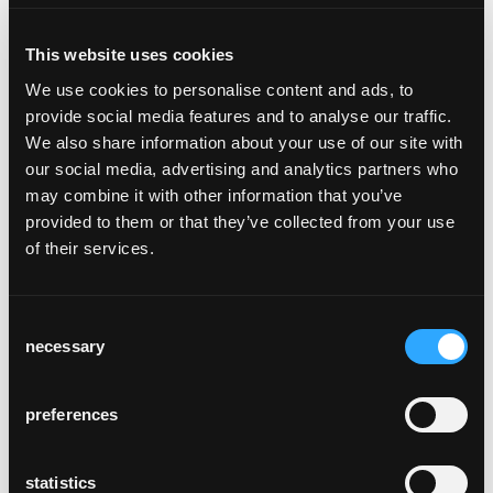
rq light t-2001
This website uses cookies
Werksentwurf, 2003
We use cookies to personalise content and ads, to
RQ Light ist die exklusive Variante eines
provide social media features and to analyse our traffic.
Kneipen- bzw. Beizentisch, wie er schon als
We also share information about your use of our site with
Typenmöbel im Katalog von 1932 angeboten
our social media, advertising and analytics partners who
wurde. Durch seinen Säulenfuss bietet er als
may combine it with other information that you’ve
Esstisch grossen Komfort beim Setzen und
provided to them or that they’ve collected from your use
in der Gastronomie lassen sich schnell lange
of their services.
Tafeln bilden. Als Stehtisch in 90 cm oder
100 cm Höhe überzeugt seine edle
Erscheinung. In beiden Fällen punktet seine
Consent
necessary
solide Bauart.
Selection
RQ Light hat eine Metallsäule, die wie die
Sockelplatte pulverbeschichtet ist. Die
preferences
Tischplatte wird in 3cm starkem Massivholz
mit Gratleisten und geraden Kanten
gefertigt. Furnierte Tischblätter können auf
statistics