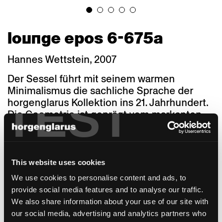
lounge epos 6-675a
Hannes Wettstein, 2007
Der Sessel führt mit seinem warmen
Minimalismus die sachliche Sprache der
TEST
horgenglarus Kollektion ins 21. Jahrhundert.
Die Geometrie ist geprägt vom markanten
Schwung der Rückenlehne und Hinterbeine.
Durch die unterschiedlichen Sitzbreiten, -
tiefen und -höhen sowie Materialien eignet
sich Lounge für viele Zwecke und
This website uses cookies
Architekturstile. Eine Kantine braucht einen
We use cookies to personalise content and ads, to
anderen Sessel als ein Café, Bistro oder ein
provide social media features and to analyse our traffic.
edles Restaurant. Ein Ratssaal oder
We also share information about your use of our site with
Boardroom stellt andere Anforderungen als
our social media, advertising and analytics partners who
ein Hotelzimmer oder ein privates