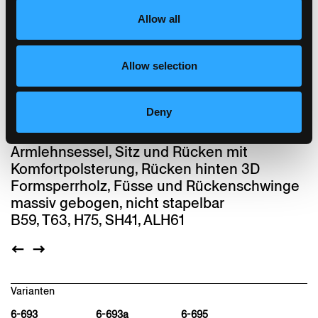
einzigartigen Holzbiegetechnik von
horgenglarus und überzeugt durch die
Allow all
innewohnende Robustheit.
Lounge wurde 2008 mit einer Installation
Allow selection
aus knisternden Laubblättern auf dem
Schweizer Designers’ Saturday präsentiert.
Lounge ist einer der letzten Entwürfe von
Deny
Hannes Wettstein.
Armlehnsessel, Sitz und Rücken mit
Komfortpolsterung, Rücken hinten 3D
Formsperrholz, Füsse und Rückenschwinge
massiv gebogen, nicht stapelbar
B59, T63, H75, SH41, ALH61
Varianten
6-693
6-693a
6-695