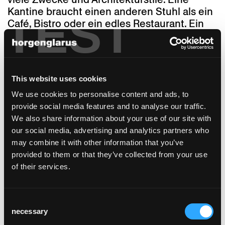
Kantine braucht einen anderen Stuhl als ein
TEST
Café, Bistro oder ein edles Restaurant. Ein
Ratssaal oder Boardroom stellt andere
Anforderungen als ein Hotelzimmer oder ein
privates Esszimmer. Nicht selten sind
mehrere Nutzungen in grösseren Hotels,
This website uses cookies
Gastronomiebetrieben oder Verwaltungen in
einem Gebäude kombiniert. Lyra bietet dafür
We use cookies to personalise content and ads, to
eine grosse Vielzahl von Funktionen bei
provide social media features and to analyse our traffic.
einer durchgehenden Gestaltungslinie:
We also share information about your use of our site with
verschiedene Rückenlehnen, neben Stühlen
our social media, advertising and analytics partners who
auch Polster- und Loungesessel sowie
may combine it with other information that you’ve
Barhocker in zwei Höhen. Auch der
provided to them or that they’ve collected from your use
Sitzkomfort kann vom Holzsitz über
of their services.
Auflageposter bis zur sehr komfortablen
Gurtpolsterung gewählt werden.
Consent
Lyra hat Charakter und Identität. Mit der
necessary
Selection
warmen und natürlichen Ausstrahlung des