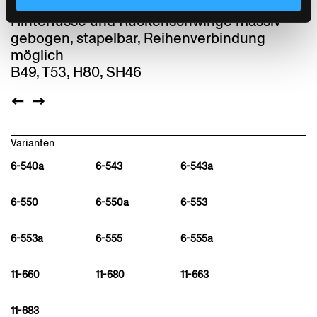
Sitz Formsperrholz, Rücken Joncgeflecht,
Hinterfüsse und Rückenschwinge massiv
gebogen, stapelbar, Reihenverbindung
möglich
B49, T53, H80, SH46
Varianten
6-540a
6-543
6-543a
6-550
6-550a
6-553
6-553a
6-555
6-555a
11-660
11-680
11-663
11-683