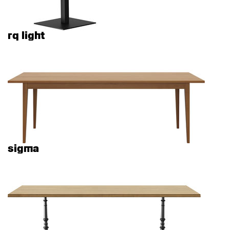
rq light
sigma