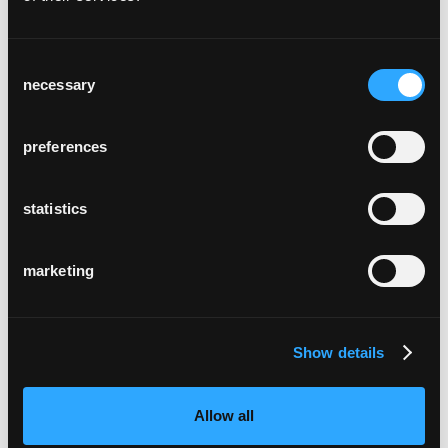
Consent
necessary
Selection
plenum
preferences
statistics
marketing
classic
Show details
Allow all