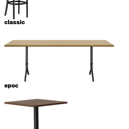
classic
epoc