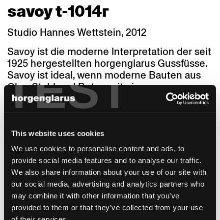
savoy t-1014r
Studio Hannes Wettstein, 2012
Savoy ist die moderne Interpretation der seit
1925 hergestellten horgenglarus Gussfüsse.
TEST
Savoy ist ideal, wenn moderne Bauten aus
Glas, Stahl und Beton mit einem
traditionellem, gusseisernen Bistrotisch
möbliert werden sollen. Entworfen wurde
Savoy 2012 vom Zürcher Studio Hannes
Wettstein, das mit dem Stuhl icon auch die
This website uses cookies
klassische Ästhetik des Wirtshausstuhls
We use cookies to personalise content and ads, to
classic in das 21. Jahrhundert transportierte.
provide social media features and to analyse our traffic.
Die zeitgemässe, reduzierte Form von Savoy
We also share information about your use of our site with
mit seinen zwei sanft geschwungenen
our social media, advertising and analytics partners who
Füssen aus Anthrazit lackierten Gusseisen
may combine it with other information that you’ve
wirkt elegant. Erst auf den zweiten Blick wird
provided to them or that they’ve collected from your use
die technisch herausfordernde
of their services.