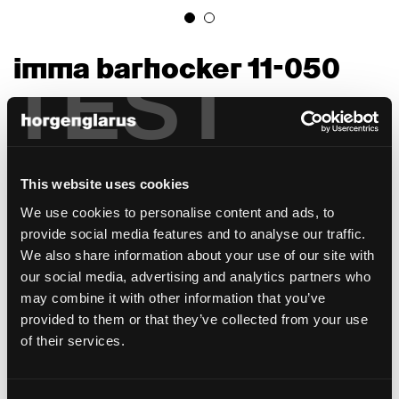
imma barhocker 11-050
TEST
Stephan Hürlemann, 2023
Da die Sitzfläche mit Abstand verschraubt
ist, scheint sie schwebend und kann einfach
ausgetauscht werden. Das 3D-
This website uses cookies
Formsperrholz der Sitzfläche und
We use cookies to personalise content and ads, to
Rückenlehne verleiht ihm eine leichte
provide social media features and to analyse our traffic.
Erscheinung. Ausser als Stuhl, ohne oder mit
We also share information about your use of our site with
Armlehne, wird Imma als Hocker in drei
our social media, advertising and analytics partners who
verschiedenen Sitzhöhen hergestellt.
may combine it with other information that you’ve
Ausführungen sind möglich in Horgenglarus-
provided to them or that they’ve collected from your use
Schwarz, naturbelassen in Buche, Eiche und
of their services.
Esche, gebeizt in verschiedenen
Brauntönen, deckend lackiert in einer der 13
Farben aus der Kollektion oder jeder frei