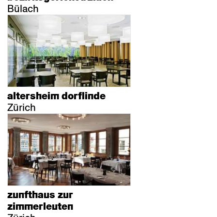
Bülach
altersheim dorflinde
Zürich
zunfthaus zur
zimmerleuten