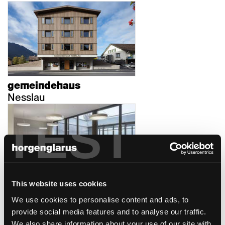
gemeindehaus
Nesslau
TEST
This website uses cookies
pflegezentrum bombach
Zürich
We use cookies to personalise content and ads, to
provide social media features and to analyse our traffic.
We also share information about your use of our site with