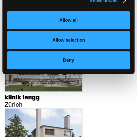
Show details
Allow all
house of switzerland
Allow selection
Sochi
Deny
klinik lengg
Zürich