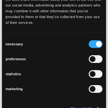
our social media, advertising and analytics partners who
may combine it with other information that you’ve
provided to them or that they’ve collected from your use
of their services.
jugendstil-hotel
paxmontana
Consent
Flüeli-Ranft
necessary
Selection
preferences
statistics
lofthotel murg
marketing
Murg