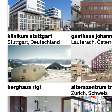
klinikum stuttgart
gasthaus johan
Stuttgart, Deutschland
Lauterach, Österr
berghaus rigi
alterszentrum tr
Zürich, Schweiz