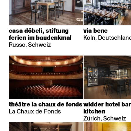
casa döbeli, stiftung
via bene
Köln, Deutschlan
ferien im baudenkmal
Russo, Schweiz
théâtre la chaux de fonds
widder hotel bar
La Chaux de Fonds
kitchen
Zürich, Schweiz