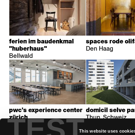
ferien im baudenkmal
spaces rode olif
Den Haag
"huberhaus"
Bellwald
pwc's experience center
domicil selve pa
TEST
Thun, Schweiz
zürich
Zürich, Schweiz
This website uses cookie