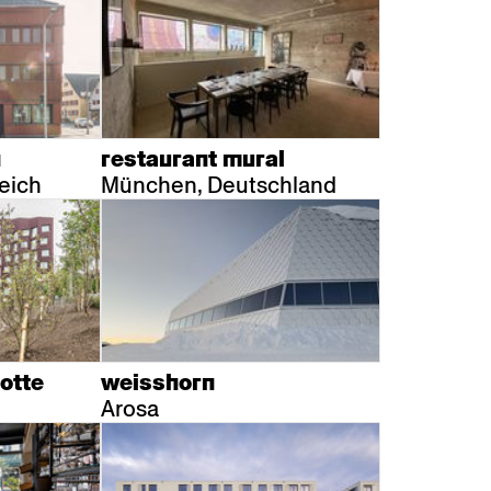
n
restaurant mural
eich
München, Deutschland
otte
weisshorn
Arosa