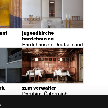
ant
jugendkirche
hardehausen
Hardehausen, Deutschland
rk
zum verwalter
Dornbirn, Österreich
s