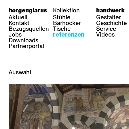
Kollektion
horgenglarus
handwerk
Aktuell
Stühle
Gestalter
Kontakt
Barhocker
Geschichte
Bezugsquellen
Tische
Service
Jobs
Videos
referenzen
Downloads
Partnerportal
Auswahl
bereich
stühle
tisch
Gastronomie
Belair
Classic
Boq
Gesundheit
Diva
Dom
Ess.T
Hotellerie
Einpunktstuhl
Epos
Lyra 
Industrie
Esposito
Forum l
Mi Ma
Institutionen
Forum ll
GA Stuhl
Poq
Kultur / Leben
GGW
Haefeli
RQ Li
Privatresidenz
Honett
Icon
Semp