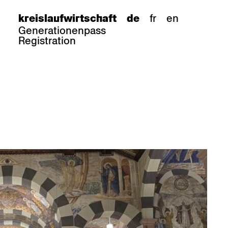
fr
en
kreislaufwirtschaft
de
Generationenpass
Registration
e
barhocker
Epoc
Classic
Honett
ee.Tisch
Gloria
Imma
Lyra
Lounge
Mi
Miro
Miro
ssiv
Mih
Omega
Select
Prova
ght
Savoy
er
Sigma