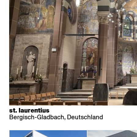
Saalbestuhlung
Imma
Klio
TRH
Sakralbauten
Lounge
Lyra
Lyra Szena
Matura
Miro
Moser
Plenum
Péclard
Safran
Select
Seley
Stapel
st. laurentius
Bergisch-Gladbach, Deutschland