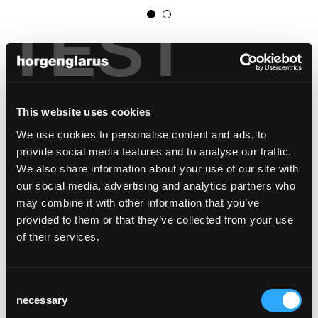
TEST
epoc t-1005
Werksentwurf, 1932
Epoc ist mit seinen Füssen aus Grauguss
This website uses cookies
aufgrund des tiefen Schwerpunkts ideal für
We use cookies to personalise content and ads, to
jede Beiz, wie die Kneipen in der Schweiz
provide social media features and to analyse our traffic.
heissen. Sie werden mit einem kleinen T am
We also share information about your use of our site with
Tisch verschraubt und brauchen keine
our social media, advertising and analytics partners who
Streben. So ist kein Tischbein im Weg, das
may combine it with other information that you’ve
Ein- und Aussteigen am Tisch ist einfach. Die
provided to them or that they’ve collected from your use
Füsse mit ihrem leichten Ornament, werden
of their services.
in der Giesserei Chur im Sandgussverfahren
hergestellt, ein Verfahren, welches für
komplizierte Geometrien und verschiedenen
Consent
Materialquerschnitten geeignet ist und auch
necessary
Selection
kleine Details wiedergibt. Jeder Fuss wird