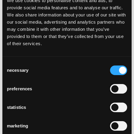
We use cookies to personalise content and ads, to
bietet das Modell im Lendenbereich
provide social media features and to analyse our traffic.
ausreichend Raum, um nicht beim Sitzen
We also share information about your use of our site with
nach vorne gedrückt zu werden. Die
our social media, advertising and analytics partners who
Hinterbeine und die Sitzzarge sind massiv
may combine it with other information that you’ve
gebogen und sorgen für eine solide und
provided to them or that they’ve collected from your use
robuste Konstruktion, die sich hervorragend
of their services.
für den Einsatz im Objekt eignet. So
entschied sich der Schweizer Designer und
Raumgestalter Frédéric Dedelley für den
Consent
Safran, als er für den „Sternen Grill“ am
necessary
Selection
Zürcher Bellevue einen Stuhl auswählen
konnte:
preferences
„Ich habe den Safran ausgewählt, weil er
eine wunderschöne, geschwungene und
sehr bequeme Rückenlehne hat. Zudem
statistics
bietet der Stuhl viel Platz für das von mir
entworfene Sternenmotiv, mit dem ich die
marketing
Lehne und die Sitzfläche von den