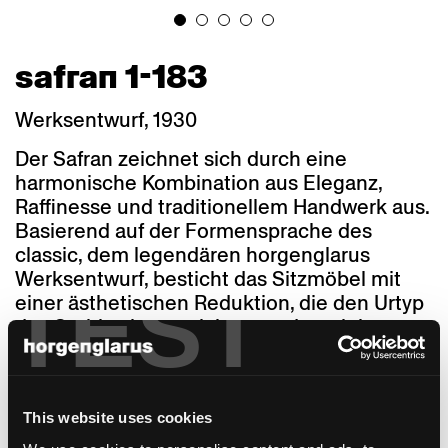
safran 1-183
Werksentwurf, 1930
Der Safran zeichnet sich durch eine
harmonische Kombination aus Eleganz,
Raffinesse und traditionellem Handwerk aus.
Basierend auf der Formensprache des
classic, dem legendären horgenglarus
Werksentwurf, besticht das Sitzmöbel mit
TEST
einer ästhetischen Reduktion, die den Urtyp
des Stuhles kennzeichnet und zu vielen
Einrichtungsstilen und Atmosphären passt.
Zugleich überzeugt der Werksentwurf aus
dem Jahr 1930 mit höchstem Sitzkomfort.
Die Lehne schmiegt sich angenehm an den
This website uses cookies
Körper und umfasst den Rücken. Dabei